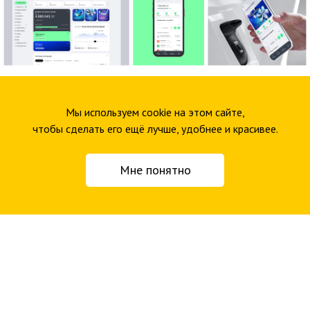
Клиент
Мы используем cookie на этом сайте,
чтобы сделать его ещё лучше, удобнее и красивее.
Компания Rocket Tech из Казахстана создаёт готовые
цифровые решения для банков. С их помощью можно
Мне понятно
запустить интернет‑банк и банковское мобильное
приложение без долгой разработки с нуля. Это готовая
платформа с интерфейсом для десктопа и телефона —
банку остаётся только добавить свой логотип и начать
работу.