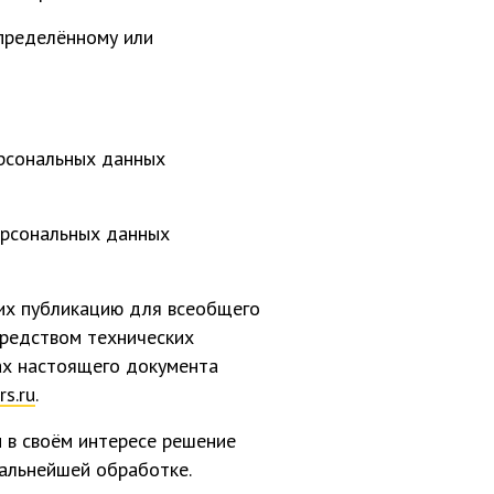
пределённому или
ерсональных данных
ерсональных данных
их публикацию для всеобщего
редством технических
ах настоящего документа
rs.ru
.
и в своём интересе решение
дальнейшей обработке.