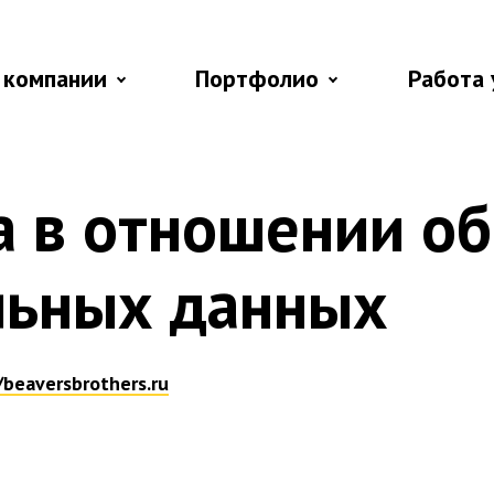
 компании
Портфолио
Работа 
а в отношении о
льных данных
/beaversbrothers.ru