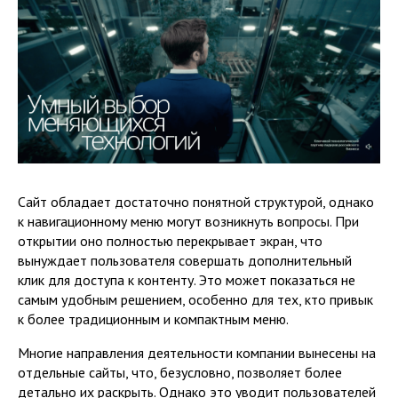
Сайт обладает достаточно понятной структурой, однако
к навигационному меню могут возникнуть вопросы. При
открытии оно полностью перекрывает экран, что
вынуждает пользователя совершать дополнительный
Мы используем cookie на этом сайте,
клик для доступа к контенту. Это может показаться не
чтобы сделать его ещё лучше, удобнее и красивее.
самым удобным решением, особенно для тех, кто привык
к более традиционным и компактным меню.
Мне понятно
Многие направления деятельности компании вынесены на
отдельные сайты, что, безусловно, позволяет более
детально их раскрыть. Однако это уводит пользователей