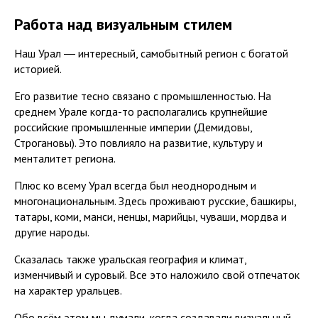
Работа над визуальным стилем
Наш Урал ― интересный, самобытный регион с богатой
историей.
Его развитие тесно связано с промышленностью. На
среднем Урале когда-то располагались крупнейшие
российские промышленные империи (Демидовы,
Строгановы). Это повлияло на развитие, культуру и
менталитет региона.
Плюс ко всему Урал всегда был неоднородным и
многонациональным. Здесь проживают русские, башкиры,
татары, коми, манси, ненцы, марийцы, чуваши, мордва и
другие народы.
Сказалась также уральская география и климат,
изменчивый и суровый. Все это наложило свой отпечаток
на характер уральцев.
Обо всём этом мы думали, когда создавали визуальный