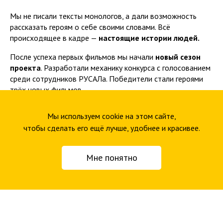
Мы не писали тексты монологов, а дали возможность
рассказать героям о себе своими словами. Всё
происходящее в кадре —
настоящие истории людей.
После успеха первых фильмов мы начали
новый сезон
проекта
. Разработали механику конкурса с голосованием
среди сотрудников РУСАЛа. Победители стали героями
трёх новых фильмов.
Мы используем cookie на этом сайте,
чтобы сделать его ещё лучше, удобнее и красивее.
US International Film &
US International Film &
Video Festival 2020
Video Festival 2019
Communication:
Corporate / Internal-Oriented
Мне понятно
Employee/Internal-Oriented
communication
Бронза
Золото
Cannes Corporate Media &
INTERCOMM 2018
TV Awards 2018
«Работа мечты»
Human Resources & Corporate
Золото
Videos
3 серебряных дельфина