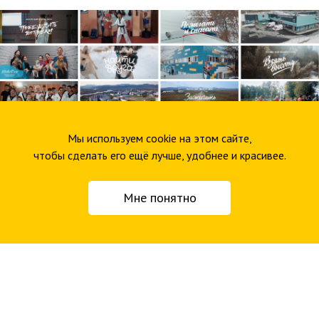
Мы используем cookie на этом сайте,
чтобы сделать его ещё лучше, удобнее и красивее.
Работа над проектом
Мне понятно
О клиенте
Фонд «Вольное дело»
— одна из крупнейших в России
некоммерческих организаций в сфере
благотворительности, меценатства и волонтёрства.
Финансируется Олегом Дерипаска с 1998 года. Фонд
решает социально значимые проблемы, поддерживает