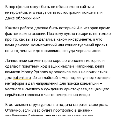
В портфолио могут быть не обязательно сайты и
интерфейсы, это могут быть иллюстрации, концепты и
даже обложки книг.
Каждая работа должна быть историей. А в истории кроме
фактов важны эмоции. Поэтому нужно говорить не только
про то, как вы это делали, в каком инструменте, и что
вами двигало, коммерческий или концептуальный проект,
но и то, чем вы вдохновлялись, откуда черпали идеи.
Личностные комментарии хорошо дополнят историю и
сделают понятным ход ваших мыслей. Например, книга
комиков Monty Pythons вдохновила меня на поиск стиля
для
batenka.ru
. Их английский юмор подкинул подходящие
метафоры и дал направления для поиска концепции —
честного и смелого в суждениях аристократа, вещающего
серьёзным голосом о часто несерьёзных вещах.
В остальном структурность и подача сыграют свою роль.
Отлично, если у вас будет портфолио в дизайн-
сообществе
Behance
, или вы сами создадите его