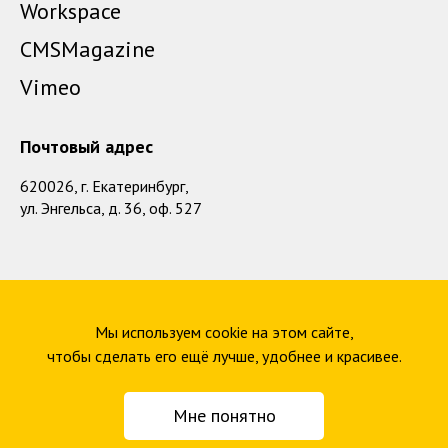
Workspace
CMSMagazine
Vimeo
Почтовый адрес
620026, г. Екатеринбург,
ул. Энгельса, д. 36, оф. 527
Мы используем cookie на этом сайте,
© 2014–2026 Beavers Brothers (ИП Устинова Е.С.)
чтобы сделать его ещё лучше, удобнее и красивее.
Политика конфиденциальности
Мне понятно